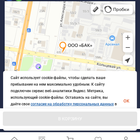
Сайт использует cookie-файлы, чтобы сделать ваше
пребывание на нем максимально удобным. К cайту
подключен сервис веб-аналитики Яндекс. Метрика,
использующий cookie-файлы. Оставаясь на сайте, вы
OK
даёте свое
согласие на обработку персональных данных
в
порядке, указанном в
Политике обработки персональных
данных
.
В КОРЗИНУ
© 2026 БлагАвтоКомплект. Все права защищены