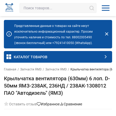
Представленные данные о товарах на сайте несут
исключительно информационный характер. Просим
уточнять наличие и стоимость по тел. 88002005490
(звонок бесплатный) или +79241410050 (WhatsApp).
КАТАЛОГ ТОВАРОВ
Главная
/
Запчасти ЯМЗ
/
Запчасти ЯМЗ
/
Крыльчатка вентилятора (630
Крыльчатка вентилятора (630мм) 6 лоп. D-
50мм ЯМЗ-238АК, 236НД / 238АК-1308012
ПАО "Автодизель" (ЯМЗ)
Оставить отзыв
Избранное
Сравнение