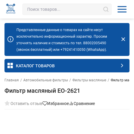
Представленные данные о товарах на сайте несут
исключительно информационный характер. Просим
уточнять наличие и стоимость по тел. 88002005490
(звонок бесплатный) или +79241410050 (WhatsApp).
КАТАЛОГ ТОВАРОВ
Главная
/
Автомобильные фильтры
/
Фильтры масляные
/
Фильтр масл
Фильтр масляный EO-2621
Оставить отзыв
Избранное
Сравнение