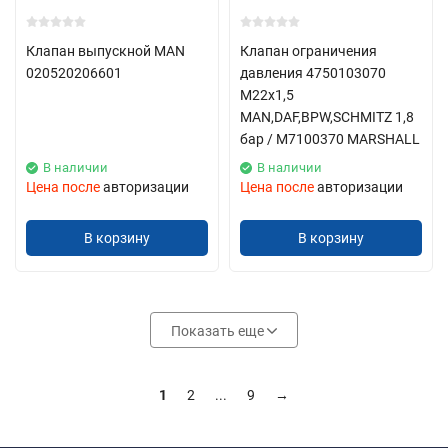
Клапан выпускной MAN
Клапан ограничения
020520206601
давления 4750103070
М22х1,5
MAN,DAF,BPW,SCHMITZ 1,8
бар / М7100370 MARSHALL
В наличии
В наличии
Цена после
авторизации
Цена после
авторизации
В корзину
В корзину
Показать еще
1
2
...
9
→