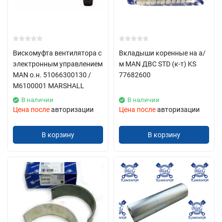
Вискомуфта вентилятора с
Вкладыши коренные на а/
электронным управлением
м MAN ДВС STD (к-т) KS
MAN о.н. 51066300130 /
77682600
М6100001 MARSHALL
В наличии
В наличии
Цена после
авторизации
Цена после
авторизации
В корзину
В корзину