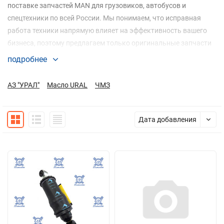
поставке запчастей MAN для грузовиков, автобусов и
спецтехники по всей России. Мы понимаем, что исправная
работа техники напрямую влияет на эффективность вашего
бизнеса, поэтому предлагаем только оригинальные запчасти
MAN, которые гарантируют долгий срок службы и абсолютную
подробнее
совместимость с вашей техникой.
АЗ "УРАЛ"
Масло URAL
ЧМЗ
MAN — бренд, которому доверяют профессионалы.
Использование качественных деталей не только
предотвращает поломки, но и поддерживает высокую
Дата добавления
производительность вашего автопарка. С нами вы можете
быть уверены: каждая деталь точно соответствует
стандартам производителя и прослужит максимально долго.
Мы делаем процесс покупки максимально простым: от
подбора деталей до доставки по всей стране. С
«БлагАвтоКомплект» вы легко купите запчасти MAN, которые
идеально подходят вашей технике, экономя время и ресурсы.