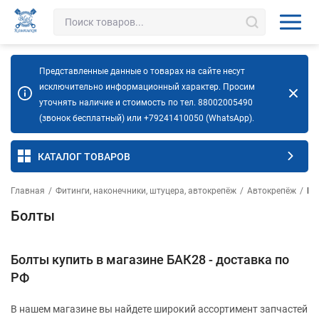
Представленные данные о товарах на сайте несут
исключительно информационный характер. Просим
уточнять наличие и стоимость по тел. 88002005490
(звонок бесплатный) или +79241410050 (WhatsApp).
КАТАЛОГ ТОВАРОВ
Главная
/
Фитинги, наконечники, штуцера, автокрепёж
/
Автокрепёж
/
Бо
Болты
Болты купить в магазине БАК28 - доставка по
РФ
В нашем магазине вы найдете широкий ассортимент запчастей