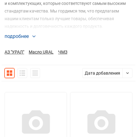
и комплектующих, которые соответствуют самым высоким
стандартам качества. Мы гордимся тем, что предлагаем
нашим клиентам только лучшие товары, обеспечивая
надежность и долговечность каждого продукта.
подробнее
Мы предлагаем запчасти, которые подходят для различных
видов техники, обеспечивая надежную работу и долгий срок
АЗ "УРАЛ"
Масло URAL
ЧМЗ
службы. Наша цель — помочь вам поддерживать вашу технику
в отличном состоянии.
Дата добавления
Почему выбирают нас?
Качество: Мы предлагаем только высококачественные
запчасти и оборудование, которое соответствует
стандартам качества.
Выгодные цены: Поставки напрямую от производителя
позволяют предложить Вам конкурентные цены на наш
ассортимент.