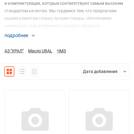
и комплектующих, которые соответствуют самым высоким
стандартам качества. Мы гордимся тем, что предлагаем
нашим клиентам только лучшие товары, обеспечивая
надежность и долговечность каждого продукта.
подробнее
Мы предлагаем запчасти, которые подходят для различных
видов техники, обеспечивая надежную работу и долгий срок
АЗ "УРАЛ"
Масло URAL
ЧМЗ
службы. Наша цель — помочь вам поддерживать вашу технику
в отличном состоянии.
Дата добавления
Почему выбирают нас?
Качество: Мы предлагаем только высококачественные
запчасти и оборудование, которое соответствует
стандартам качества.
Выгодные цены: Поставки напрямую от производителя
позволяют предложить Вам конкурентные цены на наш
ассортимент.