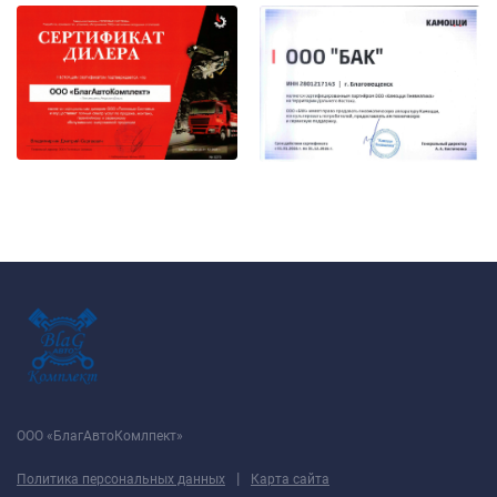
ООО «БлагАвтоКомлпект»
|
Политика персональных данных
Карта сайта