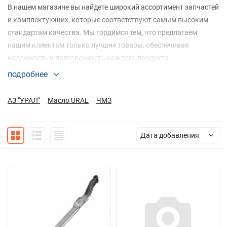
В нашем магазине вы найдете широкий ассортимент запчастей
и комплектующих, которые соответствуют самым высоким
стандартам качества. Мы гордимся тем, что предлагаем
нашим клиентам только лучшие товары, обеспечивая
надежность и долговечность каждого продукта.
подробнее
Мы предлагаем запчасти, которые подходят для различных
видов техники, обеспечивая надежную работу и долгий срок
АЗ "УРАЛ"
Масло URAL
ЧМЗ
службы. Наша цель — помочь вам поддерживать вашу технику
в отличном состоянии.
Дата добавления
Почему выбирают нас?
Качество: Мы предлагаем только высококачественные
запчасти и оборудование, которое соответствует
стандартам качества.
Выгодные цены: Поставки напрямую от производителя
позволяют предложить Вам конкурентные цены на наш