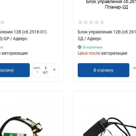
ления 12В (сб.2518-01)
Блок управления 12В (сб.26
Д-GP / Адверс
2Д / Адверс
ии
В наличии
е
авторизации
Цена после
авторизации
мин.
м
корзину
В корзину
шт.
1