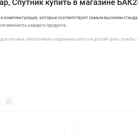
р, Спутник купить в магазине БАК28
й и комплектующих, которые соответствуют самым высоким станда
олговечность каждого продукта.
дов техники, обеспечивая надежную работу и долгий срок службы.
асти и оборудование, которое соответствует стандартам качества
зволяют предложить Вам конкурентные цены на наш ассортимент.
жество наименований, что позволяет каждому клиенту найти именн
азов — наш приоритет.
 - заказать в БAK28
аться к нам. Мы всегда готовы помочь!