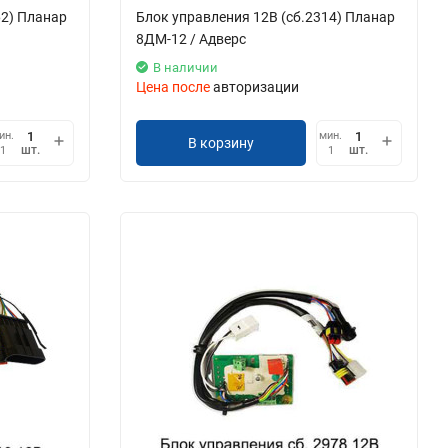
62) Планар
Блок управления 12В (сб.2314) Планар
8ДМ-12 / Адверс
В наличии
Цена после
авторизации
ин.
мин.
В корзину
шт.
шт.
1
1