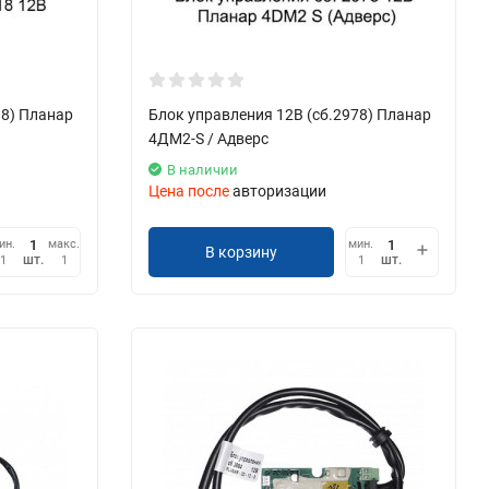
18) Планар
Блок управления 12В (сб.2978) Планар
4ДМ2-S / Адверс
В наличии
Цена после
авторизации
ин.
макс.
мин.
В корзину
шт.
шт.
1
1
1