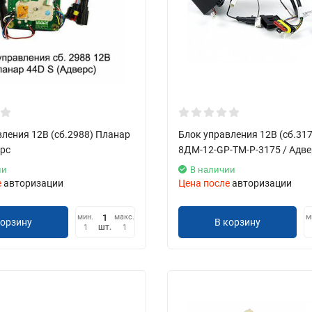
ления 12В (сб.2988) Планар
Блок управления 12В (сб.31
ерс
8ДМ-12-GP-TM-P-3175 / Адве
ии
В наличии
е
авторизации
Цена после
авторизации
мин.
макс.
м
корзину
В корзину
шт.
1
1