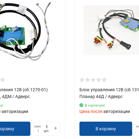
ления 12В (сб.1270-01)
Блок управления 12В (сб.131
, 4ДМ / Адверс
Планар 44Д / Адверс
ии
В наличии
е
авторизации
Цена после
авторизации
мин.
м
корзину
В корзину
шт.
1