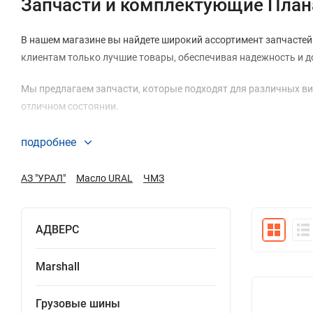
Запчасти и комплектующие Плана
В нашем магазине вы найдете широкий ассортимент запчасте
клиентам только лучшие товары, обеспечивая надежность и д
Мы предлагаем запчасти, которые подходят для различных ви
отличном состоянии.
Почему выбирают нас?
подробнее
Качество: Мы предлагаем только высококачественные запч
АЗ "УРАЛ"
Масло URAL
ЧМЗ
Выгодные цены: Поставки напрямую от производителя по
Широкий ассортимент: В нашем каталоге представлено мно
АДВЕРС
Оперативные отгрузки: Быстрая обработка и доставка зак
Marshall
Запчасти и комплектующие Планар, Спутник
Грузовые шины
Если у вас есть вопросы или пожелания, не стесняйтесь обращ