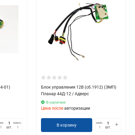
4-01)
Блок управления 12В (сб.1912) (ЭМП)
Планар 44Д-12 / Адверс
В наличии
Цена после
авторизации
ин.
макс.
мин.
В корзину
шт.
шт.
1
1
1