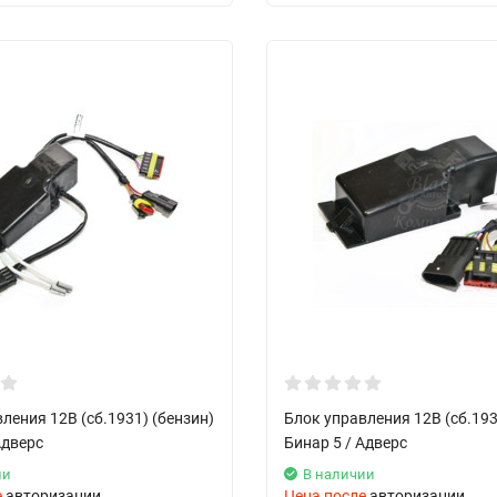
ления 12В (сб.1931) (бензин)
Блок управления 12В (сб.193
Адверс
Бинар 5 / Адверс
ии
В наличии
е
авторизации
Цена после
авторизации