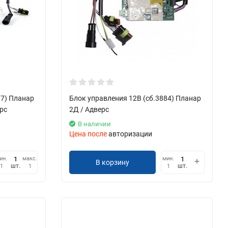
77) Планар
Блок управления 12В (сб.3884) Планар
рс
2Д / Адверс
В наличии
Цена после
авторизации
ин.
макс.
мин.
В корзину
шт.
шт.
1
1
1