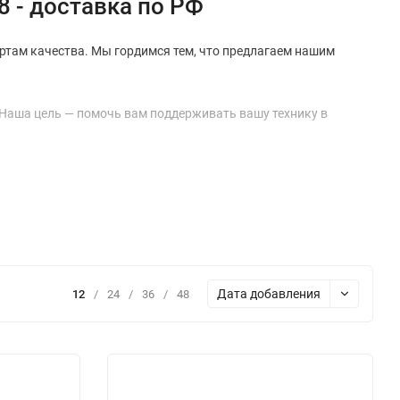
 - доставка по РФ
ртам качества. Мы гордимся тем, что предлагаем нашим
 Наша цель — помочь вам поддерживать вашу технику в
.
о то, что ему нужно.
Дата добавления
12
/
24
/
36
/
48