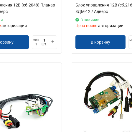
ления 12В (сб.2048) Планар
Блок управления 12В (сб.21
верс
8ДМ-12 / Адверс
ии
В наличии
е
авторизации
Цена после
авторизации
мин.
м
корзину
В корзину
шт.
1