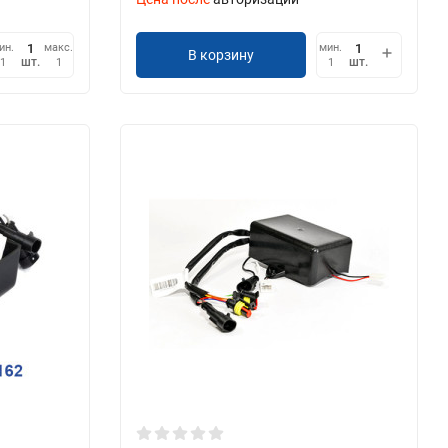
ин.
макс.
мин.
В корзину
шт.
шт.
1
1
1