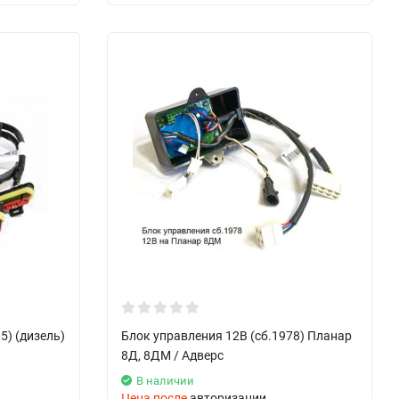
5) (дизель)
Блок управления 12В (сб.1978) Планар
8Д, 8ДМ / Адверс
В наличии
Цена после
авторизации