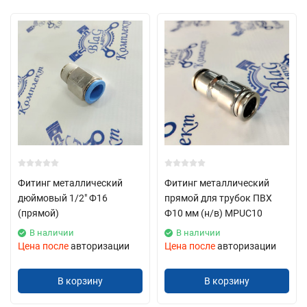
Широкий ассортимент: В нашем каталоге представлено
множество наименований, что позволяет каждому
клиенту найти именно то, что ему нужно.
Оперативные отгрузки: Быстрая обработка и доставка
заказов — наш приоритет.
Фитинги металлические - заказать в БAK28
Если у вас есть вопросы или пожелания, не стесняйтесь
обращаться к нам. Мы всегда готовы помочь!
Фитинг металлический
Фитинг металлический
дюймовый 1/2" Ф16
прямой для трубок ПВХ
(прямой)
Ф10 мм (н/в) MPUC10
В наличии
В наличии
Цена после
авторизации
Цена после
авторизации
В корзину
В корзину