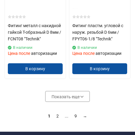
Фитинг металл с накидной
Фитинг пластм. угловой с
гайкой Т-образный D 8мм /
наруж. резьбой D 6мм /
FCNT08 "Technik"
FPYT06-1/8 "Technik"
В наличии
В наличии
Цена после
авторизации
Цена после
авторизации
В корзину
В корзину
Показать еще
1
2
...
9
→