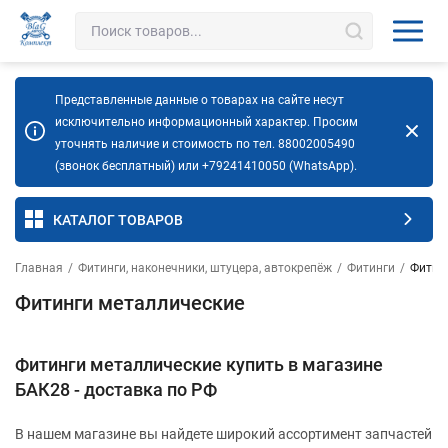
Представленные данные о товарах на сайте несут
исключительно информационный характер. Просим
уточнять наличие и стоимость по тел. 88002005490
(звонок бесплатный) или +79241410050 (WhatsApp).
КАТАЛОГ ТОВАРОВ
Главная
/
Фитинги, наконечники, штуцера, автокрепёж
/
Фитинги
/
Фитин
Фитинги металлические
Фитинги металлические купить в магазине
БАК28 - доставка по РФ
В нашем магазине вы найдете широкий ассортимент запчастей