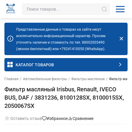
Представленные данные о товарах на сайте несут
исключительно информационный характер. Просим
уточнять наличие и стоимость по тел. 88002005490
(звонок бесплатный) или +79241410050 (WhatsApp).
КАТАЛОГ ТОВАРОВ
Главная
/
Автомобильные фильтры
/
Фильтры масляные
/
Фильтр масля
Фильтр масляный Irisbus, Renault, IVECO
BUS, DAF / 3831236, 8100128SX, 8100015SX,
2050067SX
Оставить отзыв
Избранное
Сравнение