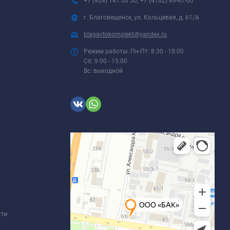
+7 (924) 141 00 50; +7 (4162) 49-47-00
г. Благовещенск, ул. Кольцевая, д. 61/А
blagavtokomplekt@yandex.ru
Режим работы: Пн-Пт: 8:30 - 18:00
Сб: 9:00 - 15:00
Вс: выходной
сти