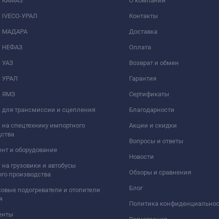
и КАМАЗ
О компании
 IVECO-УРАЛ
Контакты
и МАДАРА
Доставка
и НЕФАЗ
Оплата
 УАЗ
Возврат и обмен
и УРАЛ
Гарантия
и ЯМЗ
Сертификаты
 для трансмиссии и сцепления
Благодарности
 на спецтехнику импортного
Акции и скидки
дства
Вопросы и ответы
нт и оборудование
Новости
 на грузовики и автобусы
Обзоры и сравнения
го производства
Блог
овые подогреватели и отопители
я
Политика конфиденциально
енты