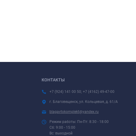
КОНТАКТЫ
+7 (924) 141 00 50; +7 (4162) 49-47-00
г. Благовещенск, ул. Кольцевая, д. 61/А
blagavtokomplekt@yandex.ru
Режим работы: Пн-Пт: 8:30 - 18:00
Сб: 9:00 - 15:00
Вс: выходной