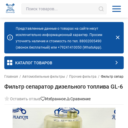
Представленные данные о товарах на сайте несут
исключительно информационный характер. Просим
уточнять наличие и стоимость по тел. 88002005490
(звонок бесплатный) или +79241410050 (WhatsApp).
КАТАЛОГ ТОВАРОВ
Главная
/
Автомобильные фильтры
/
Прочие фильтра
/
Фильтр сепарато
Фильтр сепаратор дизельного топлива GL-6
Оставить отзыв
Избранное
Сравнение