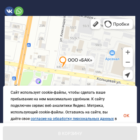
Сайт использует cookie-файлы, чтобы сделать ваше
пребывание на нем максимально удобным. К cайту
подключен сервис веб-аналитики Яндекс. Метрика,
использующий cookie-файлы. Оставаясь на сайте, вы
OK
даёте свое
согласие на обработку персональных данных
в
порядке, указанном в
Политике обработки персональных
данных
.
В КОРЗИНУ
© 2026 БлагАвтоКомплект. Все права защищены