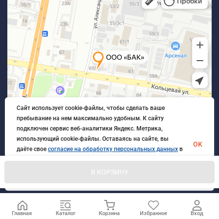
Сайт использует cookie-файлы, чтобы сделать ваше
пребывание на нем максимально удобным. К cайту
подключен сервис веб-аналитики Яндекс. Метрика,
использующий cookie-файлы. Оставаясь на сайте, вы
OK
даёте свое
согласие на обработку персональных данных
в
порядке, указанном в
Политике обработки персональных
данных
.
В КОРЗИНУ
© 2026 БлагАвтоКомплект. Все права защищены
Главная
Каталог
Корзина
Избранное
Вход