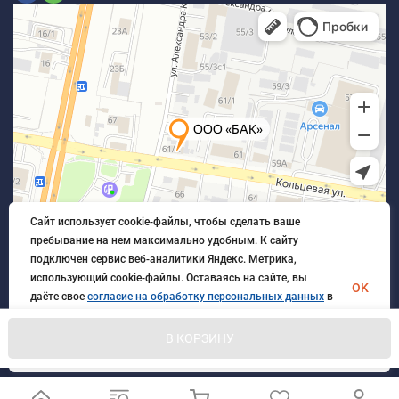
Сайт использует cookie-файлы, чтобы сделать ваше
пребывание на нем максимально удобным. К cайту
подключен сервис веб-аналитики Яндекс. Метрика,
использующий cookie-файлы. Оставаясь на сайте, вы
OK
даёте свое
согласие на обработку персональных данных
в
порядке, указанном в
Политике обработки персональных
данных
.
В КОРЗИНУ
© 2026 БлагАвтоКомплект. Все права защищены