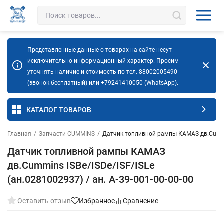
Представленные данные о товарах на сайте несут
исключительно информационный характер. Просим
уточнять наличие и стоимость по тел. 88002005490
(звонок бесплатный) или +79241410050 (WhatsApp).
КАТАЛОГ ТОВАРОВ
Главная
/
Запчасти CUMMINS
/
Датчик топливной рампы КАМАЗ дв.Cummins
Датчик топливной рампы КАМАЗ
дв.Cummins ISBe/ISDe/ISF/ISLe
(ан.0281002937) / ан. А-39-001-00-00-00
Оставить отзыв
Избранное
Сравнение