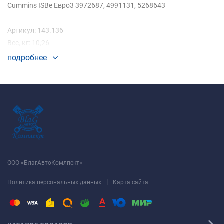
Cummins ISBe Евро3 3972687, 4991131, 5268643
Артикул: 143.136
Вес, кг: 10,26
подробнее
ООО «БлагАвтоКомлпект»
|
Политика персональных данных
Карта сайта