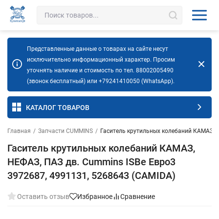
Представленные данные о товарах на сайте несут
исключительно информационный характер. Просим
уточнять наличие и стоимость по тел. 88002005490
(звонок бесплатный) или +79241410050 (WhatsApp).
КАТАЛОГ ТОВАРОВ
Главная
/
Запчасти CUMMINS
/
Гаситель крутильных колебаний КАМАЗ, Н
Гаситель крутильных колебаний КАМАЗ,
НЕФАЗ, ПАЗ дв. Cummins ISBe Евро3
3972687, 4991131, 5268643 (CAMIDA)
Оставить отзыв
Избранное
Сравнение