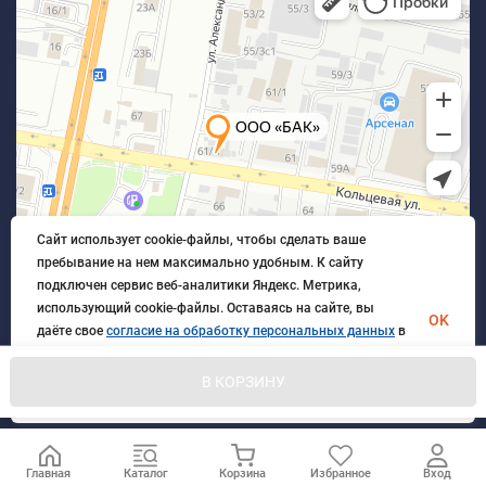
Сайт использует cookie-файлы, чтобы сделать ваше
пребывание на нем максимально удобным. К cайту
подключен сервис веб-аналитики Яндекс. Метрика,
использующий cookie-файлы. Оставаясь на сайте, вы
OK
даёте свое
согласие на обработку персональных данных
в
порядке, указанном в
Политике обработки персональных
данных
.
В КОРЗИНУ
© 2026 БлагАвтоКомплект. Все права защищены
Главная
Каталог
Корзина
Избранное
Вход