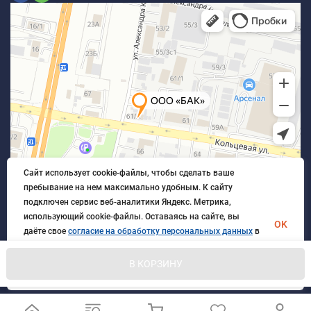
Сайт использует cookie-файлы, чтобы сделать ваше
пребывание на нем максимально удобным. К cайту
подключен сервис веб-аналитики Яндекс. Метрика,
использующий cookie-файлы. Оставаясь на сайте, вы
OK
даёте свое
согласие на обработку персональных данных
в
порядке, указанном в
Политике обработки персональных
данных
.
В КОРЗИНУ
© 2026 БлагАвтоКомплект. Все права защищены