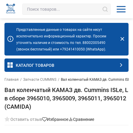
Представленные данные о товарах на сайте несут
исключительно информационный характер. Просим
уточнять наличие и стоимость по тел. 88002005490
(звонок бесплатный) или +79241410050 (WhatsApp).
КАТАЛОГ ТОВАРОВ
Главная
/
Запчасти CUMMINS
/
Вал коленчатый КАМАЗ дв. Cummins ISLe, 
Вал коленчатый КАМАЗ дв. Cummins ISLe, L
в сборе 3965010, 3965009, 3965011, 3965012
(CAMIDA)
Оставить отзыв
Избранное
Сравнение