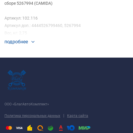
сборе 5267994 (CAMIDA)
Артикул: 102.116
Артикул доп.: 4444526799460, 5267994
Вес, кг: 2,75
подробнее
ООО «БлагАвтоКомлпект»
|
Политика персональных данных
Карта сайта