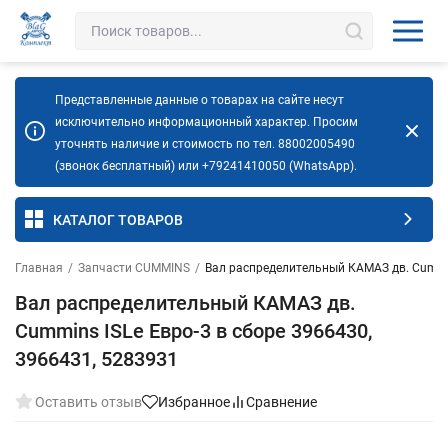
Представленные данные о товарах на сайте несут
исключительно информационный характер. Просим
уточнять наличие и стоимость по тел. 88002005490
(звонок бесплатный) или +79241410050 (WhatsApp).
КАТАЛОГ ТОВАРОВ
Главная
/
Запчасти CUMMINS
/
Вал распределительный КАМАЗ дв. Cummin
Вал распределительный КАМАЗ дв.
Cummins ISLe Евро-3 в сборе 3966430,
3966431, 5283931
Оставить отзыв
Избранное
Сравнение