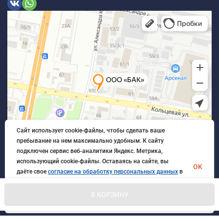
Сайт использует cookie-файлы, чтобы сделать ваше
пребывание на нем максимально удобным. К cайту
подключен сервис веб-аналитики Яндекс. Метрика,
использующий cookie-файлы. Оставаясь на сайте, вы
OK
даёте свое
согласие на обработку персональных данных
в
порядке, указанном в
Политике обработки персональных
данных
.
В КОРЗИНУ
© 2026 БлагАвтоКомплект. Все права защищены