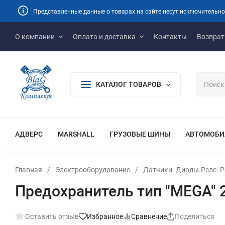
Представленные данные о товарах на сайте несут исключительно
О компании
Оплата и доставка
Контакты
Возврат
КАТАЛОГ ТОВАРОВ
АДВЕРС
MARSHALL
ГРУЗОВЫЕ ШИНЫ
АВТОМОБИ
Главная
/
Электрооборудование
/
Датчики. Диоды.Реле. Р
Предохранитель тип "MEGA"
Оставить отзыв
Избранное
Сравнение
Поделиться