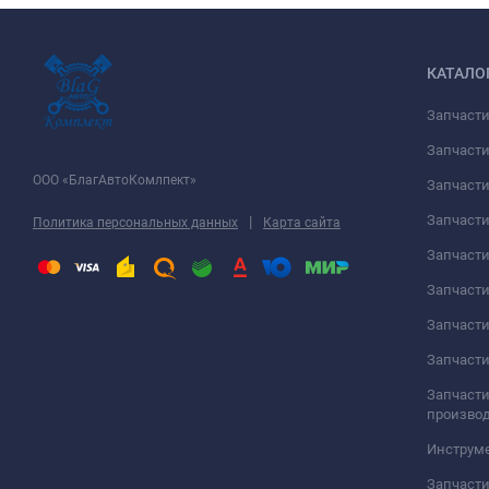
КАТАЛО
Запчаст
Запчасти
ООО «БлагАвтоКомлпект»
Запчаст
Запчаст
|
Политика персональных данных
Карта сайта
Запчасти
Запчаст
Запчаст
Запчасти
Запчасти
произво
Инструме
Запчасти