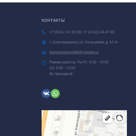
КОНТАКТЫ
+7 (924) 141 00 50; +7 (4162) 49-47-00
г. Благовещенск, ул. Кольцевая, д. 61/А
blagavtokomplekt@yandex.ru
Режим работы: Пн-Пт: 8:30 - 18:00
Сб: 9:00 - 15:00
Вс: выходной