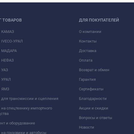
Г ТОВАРОВ
ДЛЯ ПОКУПАТЕЛЕЙ
и КАМАЗ
О компании
 IVECO-УРАЛ
Контакты
и МАДАРА
Доставка
и НЕФАЗ
Оплата
 УАЗ
Возврат и обмен
и УРАЛ
Гарантия
и ЯМЗ
Сертификаты
 для трансмиссии и сцепления
Благодарности
 на спецтехнику импортного
Акции и скидки
дства
Вопросы и ответы
нт и оборудование
Новости
 на грузовики и автобусы