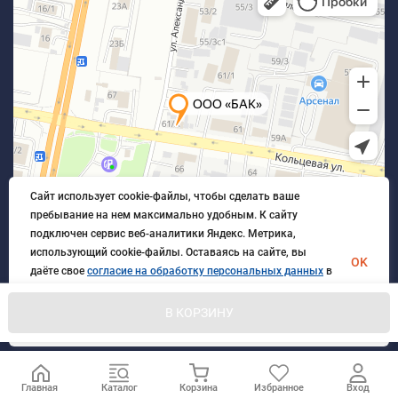
Сайт использует cookie-файлы, чтобы сделать ваше
пребывание на нем максимально удобным. К cайту
подключен сервис веб-аналитики Яндекс. Метрика,
использующий cookie-файлы. Оставаясь на сайте, вы
OK
даёте свое
согласие на обработку персональных данных
в
порядке, указанном в
Политике обработки персональных
данных
.
В КОРЗИНУ
© 2026 БлагАвтоКомплект. Все права защищены
Главная
Каталог
Корзина
Избранное
Вход