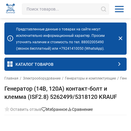
Представленные данные о товарах на сайте несут
исключительно информационный характер. Просим
уточнять наличие и стоимость по тел. 88002005490
(звонок бесплатный) или +79241410050 (WhatsApp).
КАТАЛОГ ТОВАРОВ
Главная
/
Электрооборудование
/
Генераторы и комплектующие
/
Генер
Генератор (14В, 120А) контакт-болт и
клемма (ISF2.8) 5262499/5318120 KRAUF
Оставить отзыв
Избранное
Сравнение