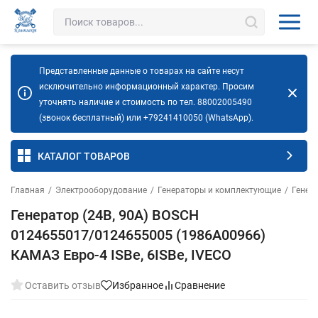
Представленные данные о товарах на сайте несут
исключительно информационный характер. Просим
уточнять наличие и стоимость по тел. 88002005490
(звонок бесплатный) или +79241410050 (WhatsApp).
КАТАЛОГ ТОВАРОВ
Главная
/
Электрооборудование
/
Генераторы и комплектующие
/
Генер
Генератор (24В, 90А) BOSCH
0124655017/0124655005 (1986A00966)
КАМАЗ Евро-4 ISBe, 6ISBe, IVECO
Оставить отзыв
Избранное
Сравнение