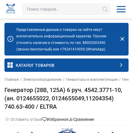
Представленные данные о товарах на сайте несут
исключительно информационный характер. Просим
уточнять наличие и стоимость по тел. 88002005490
(звонок бесплатный) или +79241410050 (WhatsApp).
КАТАЛОГ ТОВАРОВ
Главная
/
Электрооборудование
/
Генераторы и комплектующие
/
Генер
Генератор (28В, 125А) 6 руч. 4542.3771-10,
(ан. 0124655022, 0124655049,11204354)
740.63-400 / ELTRA
Оставить отзыв
Избранное
Сравнение