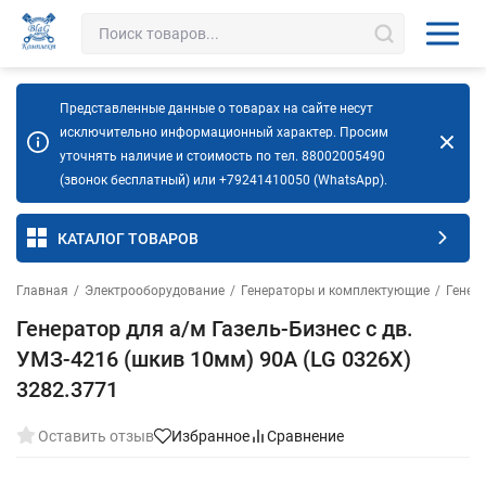
Представленные данные о товарах на сайте несут
исключительно информационный характер. Просим
уточнять наличие и стоимость по тел. 88002005490
(звонок бесплатный) или +79241410050 (WhatsApp).
КАТАЛОГ ТОВАРОВ
Главная
/
Электрооборудование
/
Генераторы и комплектующие
/
Генер
Генератор для а/м Газель-Бизнес с дв.
УМЗ-4216 (шкив 10мм) 90A (LG 0326X)
3282.3771
Оставить отзыв
Избранное
Сравнение