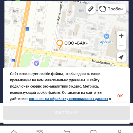
Сайт использует cookie-файлы, чтобы сделать ваше
пребывание на нем максимально удобным. К cайту
подключен сервис веб-аналитики Яндекс. Метрика,
использующий cookie-файлы. Оставаясь на сайте, вы
OK
даёте свое
согласие на обработку персональных данных
в
порядке, указанном в
Политике обработки персональных
данных
.
В КОРЗИНУ
© 2026 БлагАвтоКомплект. Все права защищены