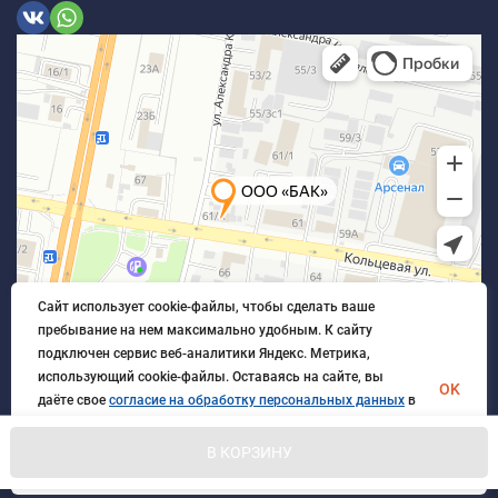
Сайт использует cookie-файлы, чтобы сделать ваше
пребывание на нем максимально удобным. К cайту
подключен сервис веб-аналитики Яндекс. Метрика,
использующий cookie-файлы. Оставаясь на сайте, вы
OK
даёте свое
согласие на обработку персональных данных
в
порядке, указанном в
Политике обработки персональных
данных
.
В КОРЗИНУ
© 2026 БлагАвтоКомплект. Все права защищены