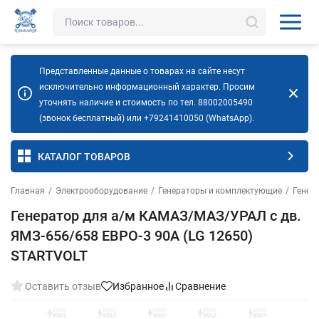
Представленные данные о товарах на сайте несут
исключительно информационный характер. Просим
уточнять наличие и стоимость по тел. 88002005490
(звонок бесплатный) или +79241410050 (WhatsApp).
КАТАЛОГ ТОВАРОВ
Главная
/
Электрооборудование
/
Генераторы и комплектующие
/
Генер
Генератор для а/м КАМАЗ/МАЗ/УРАЛ с дв.
ЯМЗ-656/658 ЕВРО-3 90A (LG 12650)
STARTVOLT
Оставить отзыв
Избранное
Сравнение