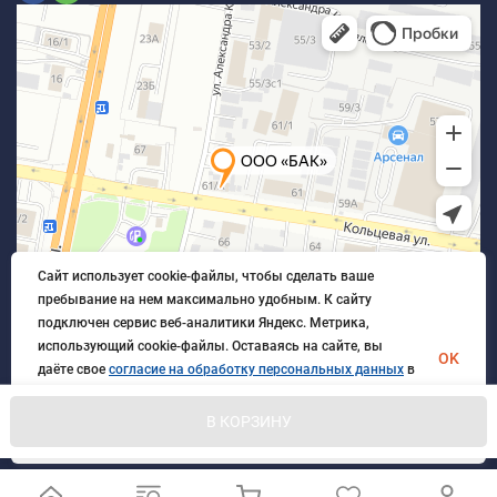
Сайт использует cookie-файлы, чтобы сделать ваше
пребывание на нем максимально удобным. К cайту
подключен сервис веб-аналитики Яндекс. Метрика,
использующий cookie-файлы. Оставаясь на сайте, вы
OK
даёте свое
согласие на обработку персональных данных
в
порядке, указанном в
Политике обработки персональных
данных
.
В КОРЗИНУ
© 2026 БлагАвтоКомплект. Все права защищены