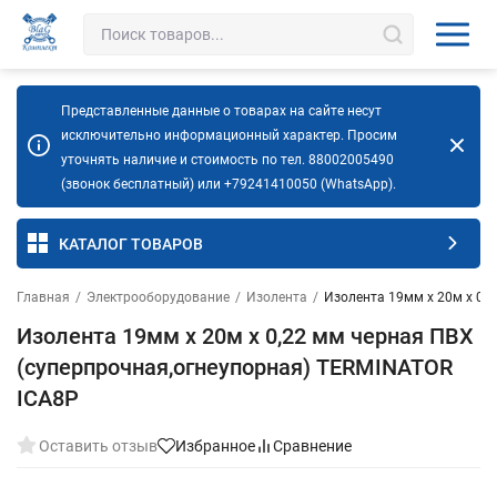
Представленные данные о товарах на сайте несут
исключительно информационный характер. Просим
уточнять наличие и стоимость по тел. 88002005490
(звонок бесплатный) или +79241410050 (WhatsApp).
КАТАЛОГ ТОВАРОВ
Главная
/
Электрооборудование
/
Изолента
/
Изолента 19мм х 20м х 0,
Изолента 19мм х 20м х 0,22 мм черная ПВХ
(суперпрочная,огнеупорная) TERMINATOR
ICA8P
Оставить отзыв
Избранное
Сравнение