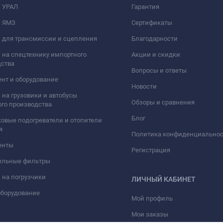
и УРАЛ
Гарантия
нее 10
и ЯМЗ
Сертификаты
 для трансмиссии и сцепления
Благодарности
 на спецтехнику импортного
Акции и скидки
дства
Вопросы и ответы
нт и оборудование
Новости
 на грузовики и автобусы
Обзоры и сравнения
го производства
Блог
овые подогреватели и отопители
я
Политика конфиденциально
енты
Регистрация
ильные фильтры
 на погрузчики
ЛИЧНЫЙ КАБИНЕТ
оборудование
Мой профиль
Мои заказы