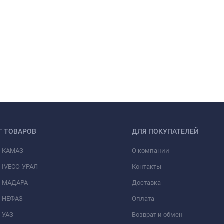
ооборудования и приборов на напряжение до 48В.
Г ТОВАРОВ
ДЛЯ ПОКУПАТЕЛЕЙ
и КАМАЗ
О компании
 1 км (не более), для жилы сечением:
 IVECO-УРАЛ
Контакты
и МАДАРА
Доставка
и НЕФАЗ
Оплата
 УАЗ
Возврат и обмен