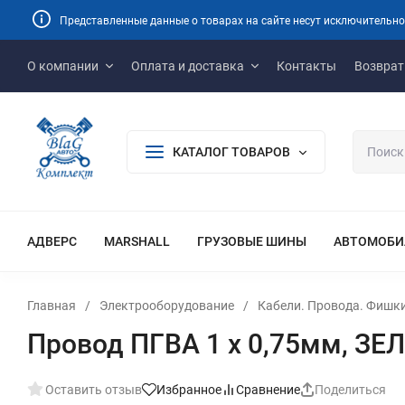
Представленные данные о товарах на сайте несут исключительно
О компании
Оплата и доставка
Контакты
Возврат
КАТАЛОГ ТОВАРОВ
АДВЕРС
MARSHALL
ГРУЗОВЫЕ ШИНЫ
АВТОМОБИ
Главная
/
Электрооборудование
/
Кабели. Провода. Фишк
Провод ПГВА 1 х 0,75мм, З
Оставить отзыв
Избранное
Сравнение
Поделиться