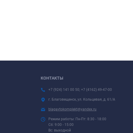
КОНТАКТЫ
+7 (924) 141 00 50; +7 (4162) 49-47-00
г. Благовещенск, ул. Кольцевая, д. 61/А
blagavtokomplekt@yandex.ru
Режим работы: Пн-Пт: 8:30 - 18:00
Сб: 9:00 - 15:00
Вс: выходной