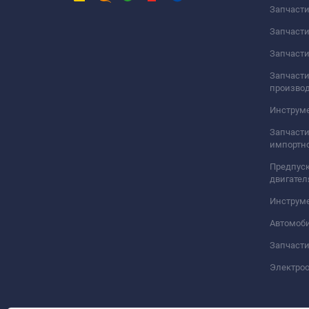
- номинальное напряжение - до 48 В;
Запчаст
- электрическое сопротивление изоляции на длине 1 км - не ме
Запчаст
Запчасти
Запчасти
произво
Инструме
Запчасти
импортно
Предпуск
двигател
Инструм
Автомоб
Запчасти
Электро