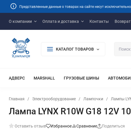
Представленные данные о товарах на сайте несут исключительно
О компании
Оплата и доставка
Контакты
Возврат
КАТАЛОГ ТОВАРОВ
АДВЕРС
MARSHALL
ГРУЗОВЫЕ ШИНЫ
АВТОМОБИ
Главная
/
Электрооборудование
/
Лампочки
/
Лампы LY
Лампа LYNX R10W G18 12V 10
Оставить отзыв
Избранное
Сравнение
Поделиться