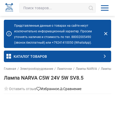
Представленные данные о товарах на сайте несут
исключительно информационный характер. Просим
уточнять наличие и стоимость по тел. 88002005490
(звонок бесплатный) или +79241410050 (WhatsApp).
КАТАЛОГ ТОВАРОВ
Главная
/
Электрооборудование
/
Лампочки
/
Лампы NARVA
/
Лампы N
Лампа NARVA C5W 24V 5W SV8.5
Оставить отзыв
Избранное
Сравнение