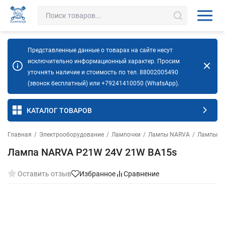
Представленные данные о товарах на сайте несут
исключительно информационный характер. Просим
уточнять наличие и стоимость по тел. 88002005490
(звонок бесплатный) или +79241410050 (WhatsApp).
КАТАЛОГ ТОВАРОВ
Главная
/
Электрооборудование
/
Лампочки
/
Лампы NARVA
/
Лампы N
Лампа NARVA P21W 24V 21W BA15s
Оставить отзыв
Избранное
Сравнение