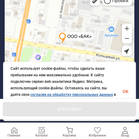
Сайт использует cookie-файлы, чтобы сделать ваше
пребывание на нем максимально удобным. К cайту
подключен сервис веб-аналитики Яндекс. Метрика,
использующий cookie-файлы. Оставаясь на сайте, вы
OK
даёте свое
согласие на обработку персональных данных
в
порядке, указанном в
Политике обработки персональных
данных
.
В КОРЗИНУ
© 2026 БлагАвтоКомплект. Все права защищены
Главная
Каталог
Корзина
Избранное
Вход