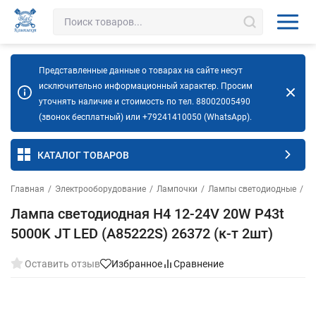
Представленные данные о товарах на сайте несут
исключительно информационный характер. Просим
уточнять наличие и стоимость по тел. 88002005490
(звонок бесплатный) или +79241410050 (WhatsApp).
КАТАЛОГ ТОВАРОВ
Главная
/
Электрооборудование
/
Лампочки
/
Лампы светодиодные
/
Ла
Лампа светодиодная H4 12-24V 20W P43t
5000K JT LED (A85222S) 26372 (к-т 2шт)
Оставить отзыв
Избранное
Сравнение