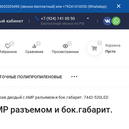
8002005490 (звонок бесплатный) или +79241410050 (WhatsApp).
+7 (924) 141 00 50
ый кабинет
Бесплатный звонок по РФ
0
0
0
0
Корзина
Пусто
Избранное
Сравнение
Просмотренные
ТОЧНЫЕ ПОЛИПРОПИЛЕНОВЫЕ
прав.диодый с АМР разъемом и бок.габарит. 7442-520LED
МР разъемом и бок.габарит.