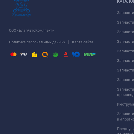
КАТАЛО
Запчаст
Запчасти
ООО «БлагАвтоКомлпект»
Запчаст
Запчаст
|
Политика персональных данных
Карта сайта
Запчасти
Запчаст
Запчаст
Запчасти
Запчасти
произво
Инструме
Запчасти
импортно
Предпуск