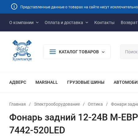
Представленные данные о товарах на сайте несут исключительно
О компании
Оплата и доставка
Контакты
Возврат
КАТАЛОГ ТОВАРОВ
АДВЕРС
MARSHALL
ГРУЗОВЫЕ ШИНЫ
АВТОМОБИ
Главная
/
Электрооборудование
/
Оптика
/
Фонари задни
Фонарь задний 12-24В М-ЕВР
7442-520LED