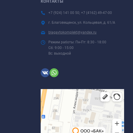
КОНТАКТЫ
+7 (924) 141 00 50; +7 (4162) 49-47-00
г. Благовещенск, ул. Кольцевая, д. 61/А
blagavtokomplekt@yandex.ru
Режим работы: Пн-Пт: 8:30 - 18:00
Сб: 9:00 - 15:00
Вс: выходной