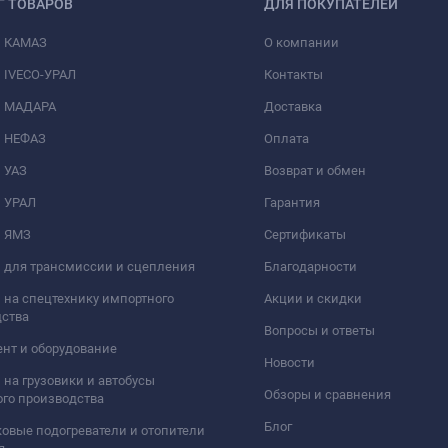
Г ТОВАРОВ
ДЛЯ ПОКУПАТЕЛЕЙ
и КАМАЗ
О компании
 IVECO-УРАЛ
Контакты
и МАДАРА
Доставка
и НЕФАЗ
Оплата
 УАЗ
Возврат и обмен
и УРАЛ
Гарантия
и ЯМЗ
Сертификаты
 для трансмиссии и сцепления
Благодарности
 на спецтехнику импортного
Акции и скидки
дства
Вопросы и ответы
нт и оборудование
Новости
 на грузовики и автобусы
Обзоры и сравнения
го производства
Блог
овые подогреватели и отопители