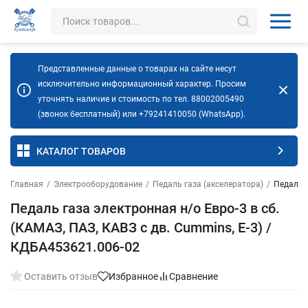
Представленные данные о товарах на сайте несут
исключительно информационный характер. Просим
уточнять наличие и стоимость по тел. 88002005490
(звонок бесплатный) или +79241410050 (WhatsApp).
КАТАЛОГ ТОВАРОВ
Главная
/
Электрооборудование
/
Педаль газа (акселератора)
/
Педаль г
Педаль газа электронная н/о Евро-3 в сб.
(КАМАЗ, ПАЗ, КАВЗ с дв. Cummins, Е-3) /
КДБА453621.006-02
Оставить отзыв
Избранное
Сравнение