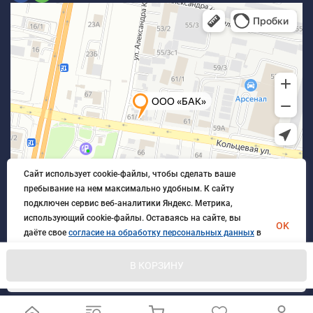
Сайт использует cookie-файлы, чтобы сделать ваше
пребывание на нем максимально удобным. К cайту
подключен сервис веб-аналитики Яндекс. Метрика,
использующий cookie-файлы. Оставаясь на сайте, вы
OK
даёте свое
согласие на обработку персональных данных
в
порядке, указанном в
Политике обработки персональных
данных
.
В КОРЗИНУ
© 2026 БлагАвтоКомплект. Все права защищены