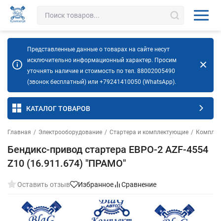
Представленные данные о товарах на сайте несут
исключительно информационный характер. Просим
уточнять наличие и стоимость по тел. 88002005490
(звонок бесплатный) или +79241410050 (WhatsApp).
КАТАЛОГ ТОВАРОВ
Главная
/
Электрооборудование
/
Стартера и комплектующие
/
Комплек
Бендикс-привод стартера ЕВРО-2 AZF-4554
Z10 (16.911.674) "ПРАМО"
Оставить отзыв
Избранное
Сравнение