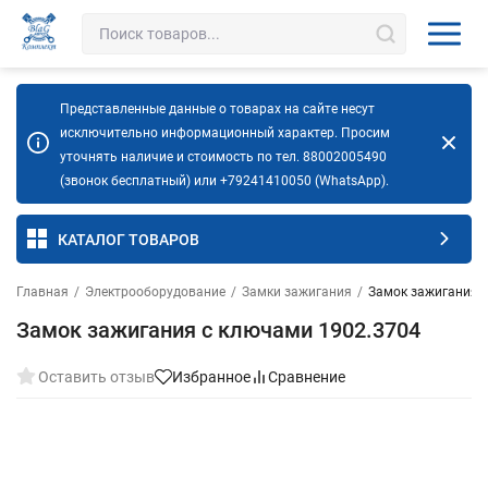
Представленные данные о товарах на сайте несут
исключительно информационный характер. Просим
уточнять наличие и стоимость по тел. 88002005490
(звонок бесплатный) или +79241410050 (WhatsApp).
КАТАЛОГ ТОВАРОВ
Главная
/
Электрооборудование
/
Замки зажигания
/
Замок зажигания 
Замок зажигания с ключами 1902.3704
Оставить отзыв
Избранное
Сравнение