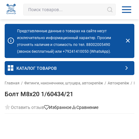
Представленные данные о товарах на сайте несут
исключительно информационный характер. Просим
уточнять наличие и стоимость по тел. 88002005490
(звонок бесплатный) или +79241410050 (WhatsApp).
КАТАЛОГ ТОВАРОВ
Главная
/
Фитинги, наконечники, штуцера, автокрепёж
/
Автокрепёж
/
Бо
Болт М8х20 1/60434/21
Оставить отзыв
Избранное
Сравнение