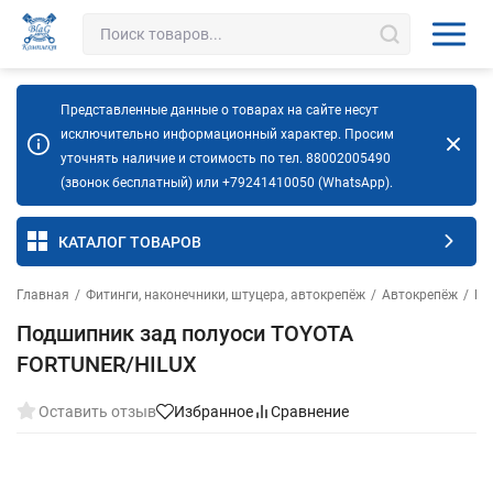
Представленные данные о товарах на сайте несут
исключительно информационный характер. Просим
уточнять наличие и стоимость по тел. 88002005490
(звонок бесплатный) или +79241410050 (WhatsApp).
КАТАЛОГ ТОВАРОВ
Главная
/
Фитинги, наконечники, штуцера, автокрепёж
/
Автокрепёж
/
Бо
Подшипник зад полуоси TOYOTA
FORTUNER/HILUX
Оставить отзыв
Избранное
Сравнение