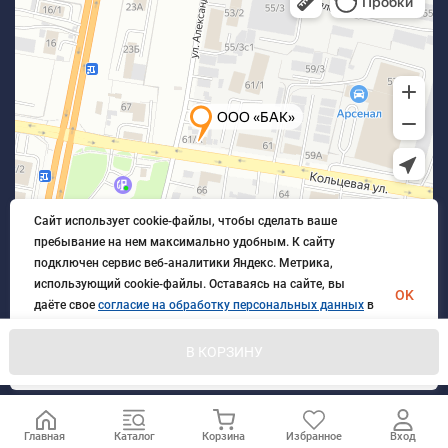
Сайт использует cookie-файлы, чтобы сделать ваше
пребывание на нем максимально удобным. К cайту
подключен сервис веб-аналитики Яндекс. Метрика,
использующий cookie-файлы. Оставаясь на сайте, вы
OK
даёте свое
согласие на обработку персональных данных
в
порядке, указанном в
Политике обработки персональных
данных
.
В КОРЗИНУ
© 2026 БлагАвтоКомплект. Все права защищены
Главная
Каталог
Корзина
Избранное
Вход