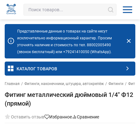
Представленные данные о товарах на сайте несут
исключительно информационный характер. Просим
уточнять наличие и стоимость по тел. 88002005490
(звонок бесплатный) или +79241410050 (WhatsApp).
КАТАЛОГ ТОВАРОВ
Главная
/
Фитинги, наконечники, штуцера, автокрепёж
/
Фитинги
/
Фитин
Фитинг металлический дюймовый 1/4" Ф12
(прямой)
Оставить отзыв
Избранное
Сравнение