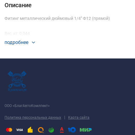
Описание
Фитинг металлический дюймовый 1/4" Ф12 (прямой)
Вес, кг: 0,044
подробнее
ООО «БлагАвтоКомлпект»
|
Политика персональных данных
Карта сайта