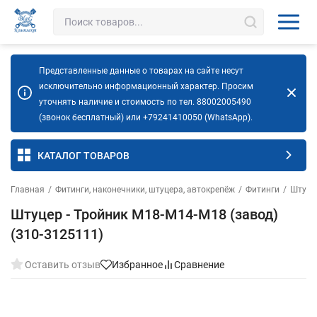
Представленные данные о товарах на сайте несут
исключительно информационный характер. Просим
уточнять наличие и стоимость по тел. 88002005490
(звонок бесплатный) или +79241410050 (WhatsApp).
КАТАЛОГ ТОВАРОВ
Главная
/
Фитинги, наконечники, штуцера, автокрепёж
/
Фитинги
/
Штуце
Штуцер - Тройник М18-М14-М18 (завод)
(310-3125111)
Оставить отзыв
Избранное
Сравнение