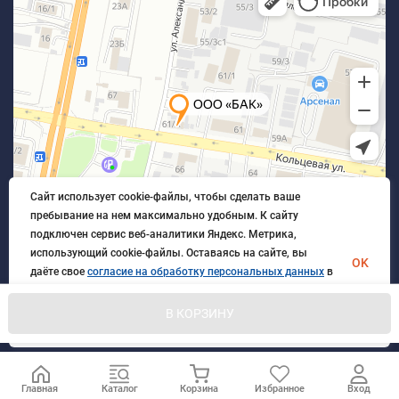
Сайт использует cookie-файлы, чтобы сделать ваше
пребывание на нем максимально удобным. К cайту
подключен сервис веб-аналитики Яндекс. Метрика,
использующий cookie-файлы. Оставаясь на сайте, вы
OK
даёте свое
согласие на обработку персональных данных
в
порядке, указанном в
Политике обработки персональных
данных
.
В КОРЗИНУ
© 2026 БлагАвтоКомплект. Все права защищены
Главная
Каталог
Корзина
Избранное
Вход