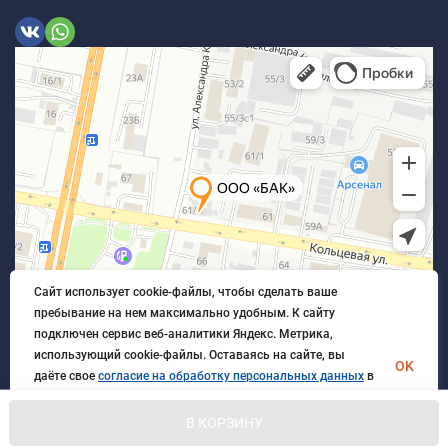
Сайт использует cookie-файлы, чтобы сделать ваше
пребывание на нем максимально удобным. К cайту
подключен сервис веб-аналитики Яндекс. Метрика,
использующий cookie-файлы. Оставаясь на сайте, вы
OK
даёте свое
согласие на обработку персональных данных
в
порядке, указанном в
Политике обработки персональных
данных
.
В КОРЗИНУ
© 2026 БлагАвтоКомплект. Все права защищены