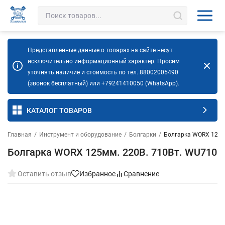
Представленные данные о товарах на сайте несут
исключительно информационный характер. Просим
уточнять наличие и стоимость по тел. 88002005490
(звонок бесплатный) или +79241410050 (WhatsApp).
КАТАЛОГ ТОВАРОВ
Главная
/
Инструмент и оборудование
/
Болгарки
/
Болгарка WORX 125м
Болгарка WORX 125мм. 220В. 710Вт. WU710
Оставить отзыв
Избранное
Сравнение