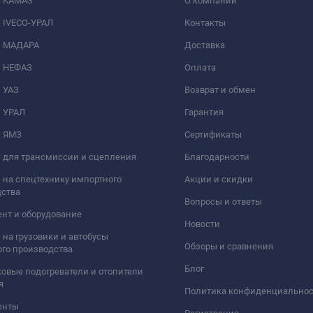
и КАМАЗ
О компании
 IVECO-УРАЛ
Контакты
и МАДАРА
Доставка
и НЕФАЗ
Оплата
 УАЗ
Возврат и обмен
и УРАЛ
Гарантия
и ЯМЗ
Сертификаты
 для трансмиссии и сцепления
Благодарности
 на спецтехнику импортного
Акции и скидки
дства
Вопросы и ответы
нт и оборудование
Новости
 на грузовики и автобусы
Обзоры и сравнения
го производства
Блог
овые подогреватели и отопители
я
Политика конфиденциально
енты