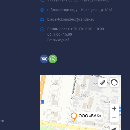
+7 (924) 141 00 50; +7 (4162) 49-47-00
г. Благовещенск, ул. Кольцевая, д. 61/А
blagavtokomplekt@yandex.ru
Режим работы: Пн-Пт: 8:30 - 18:00
Сб: 9:00 - 15:00
Вс: выходной
сти