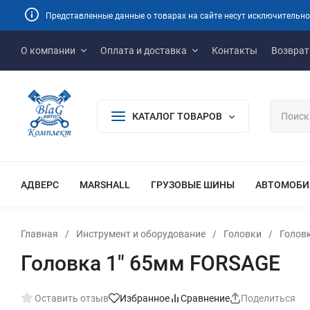
Представленные данные о товарах на сайте несут исключительно
О компании
Оплата и доставка
Контакты
Возврат
КАТАЛОГ ТОВАРОВ
АДВЕРС
MARSHALL
ГРУЗОВЫЕ ШИНЫ
АВТОМОБИ
Главная
/
Инструмент и оборудование
/
Головки
/
Голов
Головка 1" 65мм FORSAGE
Оставить отзыв
Избранное
Сравнение
Поделиться