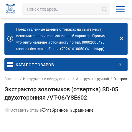
Представленные данные о товарах на сайте несут
исключительно информационный характер. Просим
уточнять наличие и стоимость по тел. 88002005490
(звонок бесплатный) или +79241410050 (WhatsApp).
КАТАЛОГ ТОВАРОВ
Главная
/
Инструмент и оборудование
/
Инструмент ручной
/
Экстрактор
Экстрактор золотников (отвертка) SD-05
двухсторонняя /VT-06/YSE602
Оставить отзыв
Избранное
Сравнение