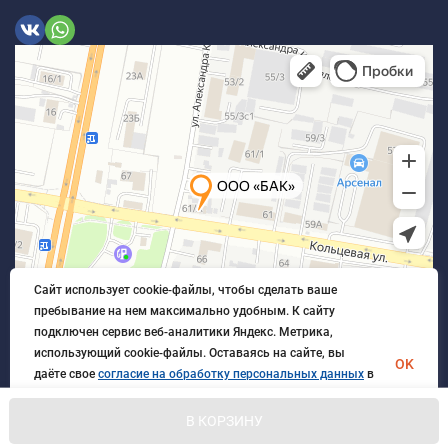
Сайт использует cookie-файлы, чтобы сделать ваше
пребывание на нем максимально удобным. К cайту
подключен сервис веб-аналитики Яндекс. Метрика,
использующий cookie-файлы. Оставаясь на сайте, вы
OK
даёте свое
согласие на обработку персональных данных
в
порядке, указанном в
Политике обработки персональных
данных
.
В КОРЗИНУ
© 2026 БлагАвтоКомплект. Все права защищены