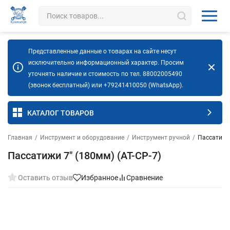
Представленные данные о товарах на сайте несут
исключительно информационный характер. Просим
уточнять наличие и стоимость по тел. 88002005490
(звонок бесплатный) или +79241410050 (WhatsApp).
КАТАЛОГ ТОВАРОВ
Главная
/
Инструмент и оборудование
/
Инструмент ручной
/
Пассатижи 
Пассатижи 7" (180мм) (AT-CP-7)
Оставить отзыв
Избранное
Сравнение