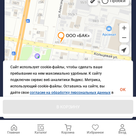
Сайт использует cookie-файлы, чтобы сделать ваше
пребывание на нем максимально удобным. К cайту
подключен сервис веб-аналитики Яндекс. Метрика,
использующий cookie-файлы. Оставаясь на сайте, вы
OK
даёте свое
согласие на обработку персональных данных
в
порядке, указанном в
Политике обработки персональных
данных
.
В КОРЗИНУ
© 2026 БлагАвтоКомплект. Все права защищены
Главная
Каталог
Корзина
Избранное
Вход