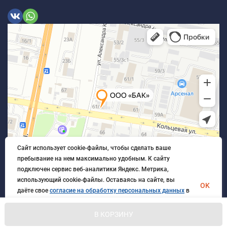
Сайт использует cookie-файлы, чтобы сделать ваше
пребывание на нем максимально удобным. К cайту
подключен сервис веб-аналитики Яндекс. Метрика,
использующий cookie-файлы. Оставаясь на сайте, вы
OK
даёте свое
согласие на обработку персональных данных
в
порядке, указанном в
Политике обработки персональных
данных
.
В КОРЗИНУ
© 2026 БлагАвтоКомплект. Все права защищены