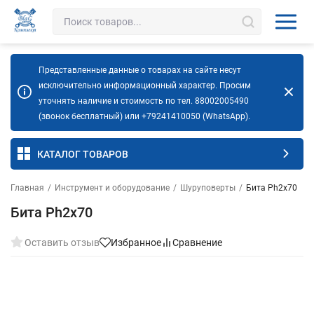
Представленные данные о товарах на сайте несут
исключительно информационный характер. Просим
уточнять наличие и стоимость по тел. 88002005490
(звонок бесплатный) или +79241410050 (WhatsApp).
КАТАЛОГ ТОВАРОВ
Главная
/
Инструмент и оборудование
/
Шуруповерты
/
Бита Ph2х70
Бита Ph2х70
Оставить отзыв
Избранное
Сравнение