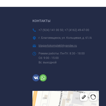
КОНТАКТЫ
+7 (924) 141 00 50; +7 (4162) 49-47-00
г. Благовещенск, ул. Кольцевая, д. 61/А
blagavtokomplekt@yandex.ru
Режим работы: Пн-Пт: 8:30 - 18:00
Сб: 9:00 - 15:00
Вс: выходной