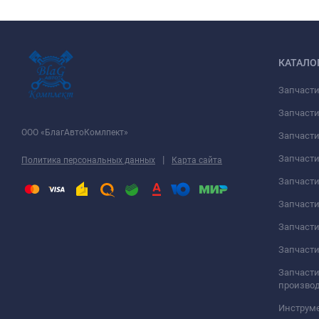
КАТАЛО
Запчаст
Запчасти
ООО «БлагАвтоКомлпект»
Запчаст
Запчаст
|
Политика персональных данных
Карта сайта
Запчасти
Запчаст
Запчаст
Запчасти
Запчасти
произво
Инструме