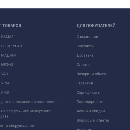
Г ТОВАРОВ
ДЛЯ ПОКУПАТЕЛЕЙ
и КАМАЗ
О компании
 IVECO-УРАЛ
Контакты
и МАДАРА
Доставка
и НЕФАЗ
Оплата
 УАЗ
Возврат и обмен
и УРАЛ
Гарантия
и ЯМЗ
Сертификаты
 для трансмиссии и сцепления
Благодарности
 на спецтехнику импортного
Акции и скидки
дства
Вопросы и ответы
нт и оборудование
Новости