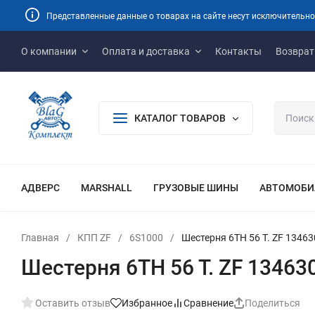
Представленные данные о товарах на сайте несут исключительно
О компании
Оплата и доставка
Контакты
Возврат
КАТАЛОГ ТОВАРОВ
АДВЕРС
MARSHALL
ГРУЗОВЫЕ ШИНЫ
АВТОМОБИ
Главная
/
КПП ZF
/
6S1000
/
Шестерня 6TH 56 T. ZF 1346
Шестерня 6TH 56 T. ZF 13463
Оставить отзыв
Избранное
Сравнение
Поделиться