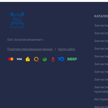
КАТАЛО
Запчаст
Запчасти
ООО «БлагАвтоКомлпект»
Запчаст
Запчаст
|
Политика персональных данных
Карта сайта
Запчасти
Запчаст
Запчаст
Запчасти
Запчасти
произво
Инструме
Запчасти