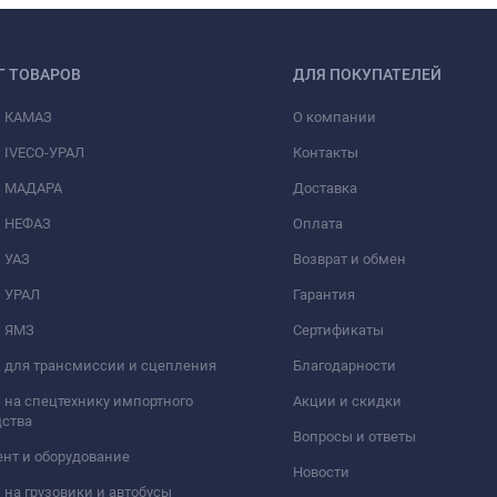
Г ТОВАРОВ
ДЛЯ ПОКУПАТЕЛЕЙ
и КАМАЗ
О компании
 IVECO-УРАЛ
Контакты
и МАДАРА
Доставка
и НЕФАЗ
Оплата
 УАЗ
Возврат и обмен
и УРАЛ
Гарантия
и ЯМЗ
Сертификаты
 для трансмиссии и сцепления
Благодарности
 на спецтехнику импортного
Акции и скидки
дства
Вопросы и ответы
нт и оборудование
Новости
 на грузовики и автобусы