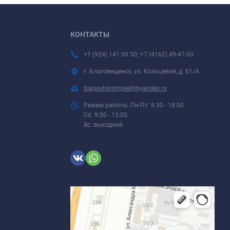
КОНТАКТЫ
+7 (924) 141 00 50; +7 (4162) 49-47-00
г. Благовещенск, ул. Кольцевая, д. 61/А
blagavtokomplekt@yandex.ru
Режим работы: Пн-Пт: 8:30 - 18:00
Сб: 9:00 - 15:00
Вс: выходной