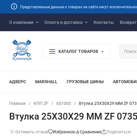
Представленные данные о товарах на сайте несут исключительно
О компании
Оплата и доставка
Контакты
Возврат
КАТАЛОГ ТОВАРОВ
АДВЕРС
MARSHALL
ГРУЗОВЫЕ ШИНЫ
АВТОМОБИ
Главная
/
КПП ZF
/
6S1000
/
Втулка 25X30X29 MM ZF 073
Втулка 25X30X29 MM ZF 0735
Оставить отзыв
Избранное
Сравнение
Поделиться