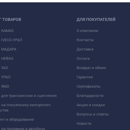
Г ТОВАРОВ
ДЛЯ ПОКУПАТЕЛЕЙ
и КАМАЗ
О компании
 IVECO-УРАЛ
Контакты
и МАДАРА
Доставка
и НЕФАЗ
Оплата
 УАЗ
Возврат и обмен
и УРАЛ
Гарантия
и ЯМЗ
Сертификаты
 для трансмиссии и сцепления
Благодарности
 на спецтехнику импортного
Акции и скидки
дства
Вопросы и ответы
нт и оборудование
Новости
 на грузовики и автобусы