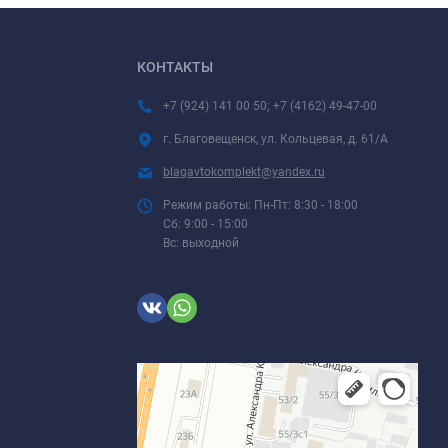
КОНТАКТЫ
+7 (924) 141 00 50; +7 (4162) 49-47-00
г. Благовещенск, ул. Кольцевая, д. 61/А
blagavtokomplekt@yandex.ru
Режим работы: Пн-Пт: 8:30 - 18:00
Сб: 9:00 - 15:00
Вс: выходной