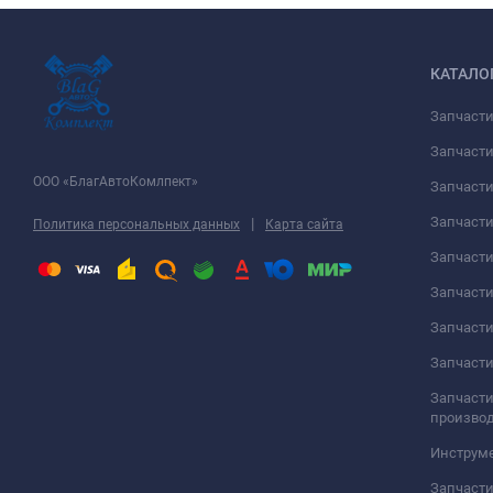
КАТАЛО
Запчаст
Запчасти
ООО «БлагАвтоКомлпект»
Запчаст
Запчаст
|
Политика персональных данных
Карта сайта
Запчасти
Запчаст
Запчаст
Запчасти
Запчасти
произво
Инструме
Запчасти