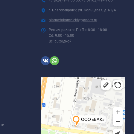
+7 (924) 141 00 50; +7 (4162) 49-47-00
г. Благовещенск, ул. Кольцевая, д. 61/А
blagavtokomplekt@yandex.ru
Режим работы: Пн-Пт: 8:30 - 18:00
Сб: 9:00 - 15:00
Вс: выходной
сти