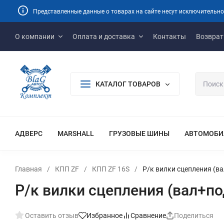
Представленные данные о товарах на сайте несут исключительно
О компании
Оплата и доставка
Контакты
Возврат
КАТАЛОГ ТОВАРОВ
АДВЕРС
MARSHALL
ГРУЗОВЫЕ ШИНЫ
АВТОМОБИ
Главная
/
КПП ZF
/
КПП ZF 16S
/
Р/к вилки сцепления (в
Р/к вилки сцепления (вал+п
Оставить отзыв
Избранное
Сравнение
Поделиться