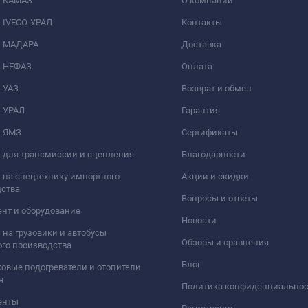
и КАМАЗ
О компании
 IVECO-УРАЛ
Контакты
и МАДАРА
Доставка
и НЕФАЗ
Оплата
 УАЗ
Возврат и обмен
и УРАЛ
Гарантия
и ЯМЗ
Сертификаты
 для трансмиссии и сцепления
Благодарности
 на спецтехнику импортного
Акции и скидки
дства
Вопросы и ответы
нт и оборудование
Новости
 на грузовики и автобусы
Обзоры и сравнения
го производства
Блог
овые подогреватели и отопители
я
Политика конфиденциально
енты